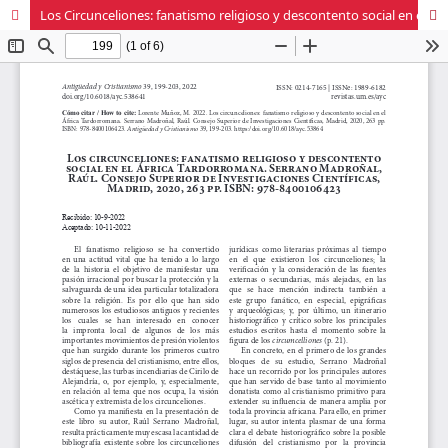
Los Circunceliones: fanatismo religioso y descontento social en el África tardorromana. Serrano Madroñal, Raúl. Consejo Superior de Investigaciones Científicas, Madrid, 2020, 263 pp. ISBN: 978-8400106423