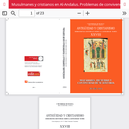
Musulmanes y cristianos en Al-Andalus. Problemas de convivencia