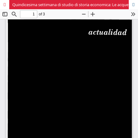
Quindicesima settimana di studio di storia economica: Le acque interne (Sec. XII - XVIII)