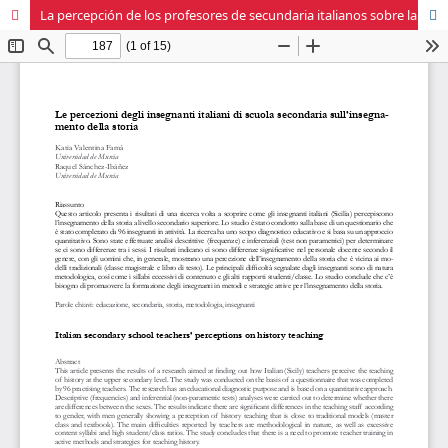
La percepción de los profesores de secundaria italianos sobre la enseñanza de la historia