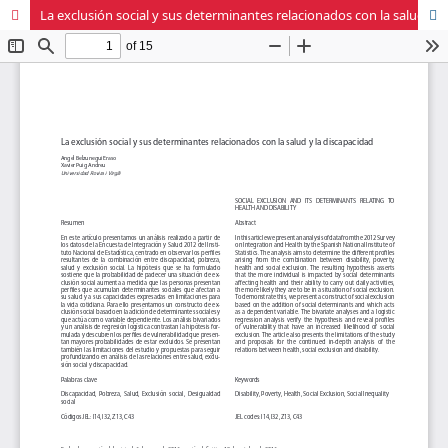
La exclusión social y sus determinantes relacionados con la salud y la discapacidad