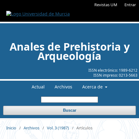
Revistas UM
Entrar
Anales de Prehistoria y
Arqueología
ISSN electrónico:
1989-6212
ISSN impreso:
0213-5663
Actual
Archivos
Acerca de
Buscar
Inicio
/
Archivos
/
Vol. 3 (1987)
/
Artículos