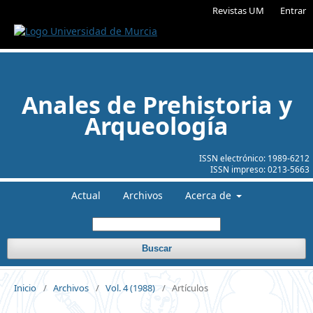
Revistas UM
Entrar
Anales de Prehistoria y
Arqueología
ISSN electrónico:
1989-6212
ISSN impreso:
0213-5663
Actual
Archivos
Acerca de
Buscar
Inicio
/
Archivos
/
Vol. 4 (1988)
/
Artículos