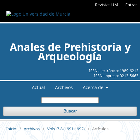
Revistas UM
Entrar
Anales de Prehistoria y
Arqueología
ISSN electrónico:
1989-6212
ISSN impreso:
0213-5663
Actual
Archivos
Acerca de
Buscar
Inicio
/
Archivos
/
Vols. 7-8 (1991-1992)
/
Artículos