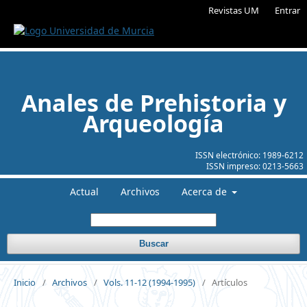
Revistas UM
Entrar
Anales de Prehistoria y
Arqueología
ISSN electrónico:
1989-6212
ISSN impreso:
0213-5663
Actual
Archivos
Acerca de
Buscar
Inicio
/
Archivos
/
Vols. 11-12 (1994-1995)
/
Artículos