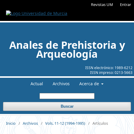
Revistas UM
Entrar
Anales de Prehistoria y
Arqueología
ISSN electrónico:
1989-6212
ISSN impreso:
0213-5663
Actual
Archivos
Acerca de
Buscar
Inicio
/
Archivos
/
Vols. 11-12 (1994-1995)
/
Artículos