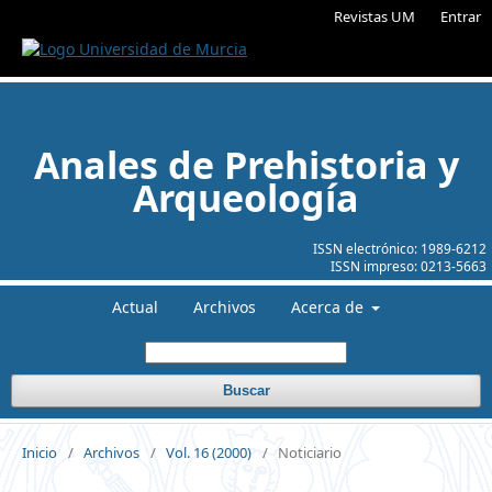
Revistas UM
Entrar
Anales de Prehistoria y
Arqueología
ISSN electrónico:
1989-6212
ISSN impreso:
0213-5663
Actual
Archivos
Acerca de
Buscar
Inicio
/
Archivos
/
Vol. 16 (2000)
/
Noticiario