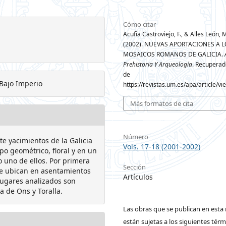
Cómo citar
Acufia Castroviejo, F., & Alles León, M.
(2002). NUEVAS APORTACIONES A L
MOSAICOS ROMANOS DE GALICIA.
Prehistoria Y Arqueología
. Recuperado
de
 Bajo Imperio
https://revistas.um.es/apa/article/v
Más formatos de cita
Número
e yacimientos de la Galicia
Vols. 17-18 (2001-2002)
po geométrico, floral y en un
 uno de ellos. Por primera
Sección
se ubican en asentamientos
Artículos
lugares analizados son
la de Ons y Toralla.
Las obras que se publican en esta 
están sujetas a los siguientes térm