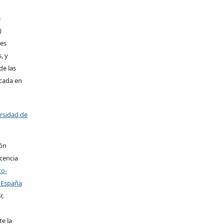
a
)
les
, y
de las
icada en
ersidad de
ión
icencia
to-
 España
r,
te la