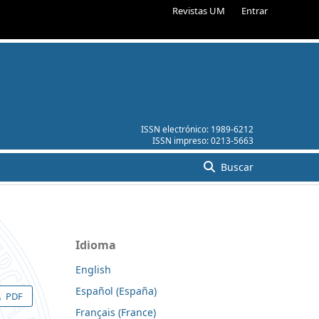
Revistas UM
Entrar
ISSN electrónico:
1989-6212
ISSN impreso:
0213-5663
Buscar
Idioma
English
Español (España)
PDF
Français (France)