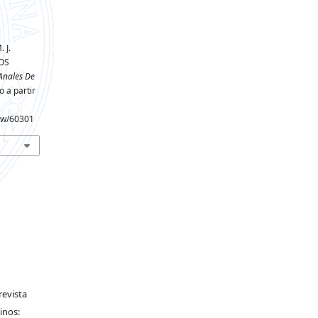
 J.
OS
Anales De
 a partir
iew/60301
revista
inos: