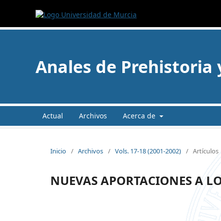
Anales de Prehistoria
Actual
Archivos
Acerca de
Inicio
/
Archivos
/
Vols. 17-18 (2001-2002)
/
Artículos
NUEVAS APORTACIONES A L