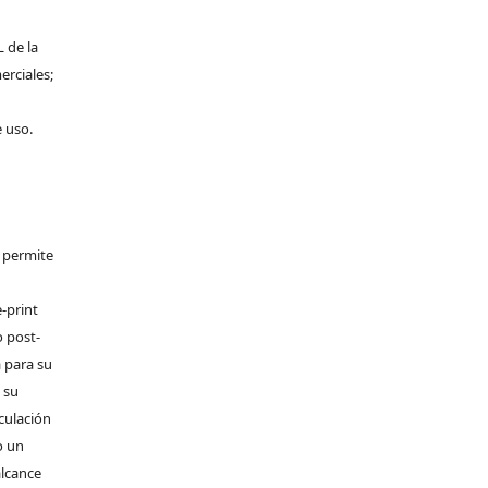
L de la
erciales;
e uso.
e permite
-print
o post-
 para su
 su
rculación
o un
alcance