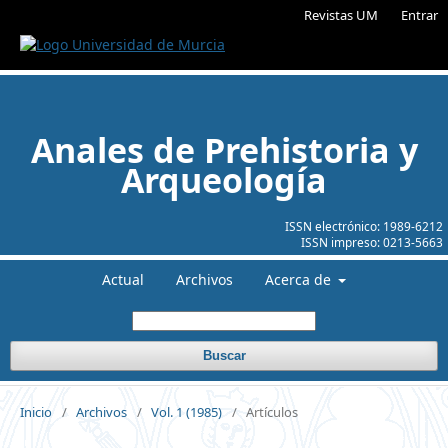
Revistas UM
Entrar
Anales de Prehistoria y
Arqueología
ISSN electrónico:
1989-6212
ISSN impreso:
0213-5663
Actual
Archivos
Acerca de
Buscar
Inicio
/
Archivos
/
Vol. 1 (1985)
/
Artículos