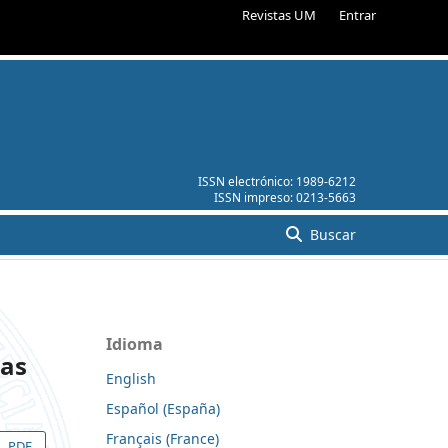
Revistas UM
Entrar
ISSN electrónico:
1989-6212
ISSN impreso:
0213-5663
Buscar
Idioma
cas
English
Español (España)
Français (France)
PDF