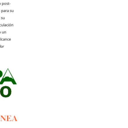
o post-
 para su
 su
rculación
o un
alcance
lor