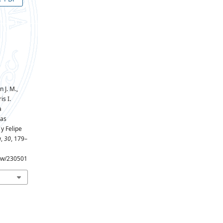
n J. M.,
is I.
a
cas
 y Felipe
a
,
30
, 179–
iew/230501