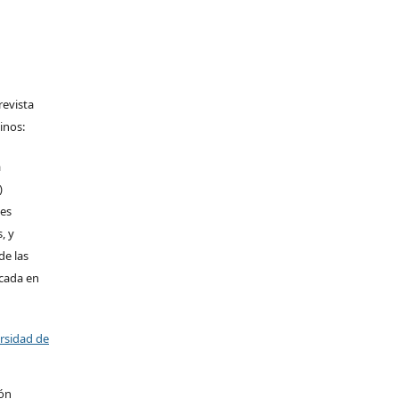
revista
inos:
a
)
les
, y
de las
icada en
ersidad de
ión