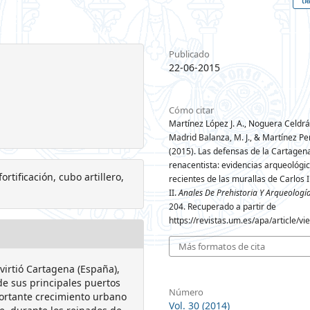
Publicado
22-06-2015
Cómo citar
Martínez López J. A., Noguera Celdrá
Madrid Balanza, M. J., & Martínez Per
(2015). Las defensas de la Cartagen
renacentista: evidencias arqueológi
ortificación, cubo artillero,
recientes de las murallas de Carlos I
II.
Anales De Prehistoria Y Arqueologí
204. Recuperado a partir de
https://revistas.um.es/apa/article/v
Más formatos de cita
virtió Cartagena (España),
de sus principales puertos
Número
portante crecimiento urbano
Vol. 30 (2014)