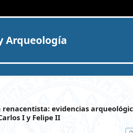
 y Arqueología
 renacentista: evidencias arqueológi
arlos I y Felipe II