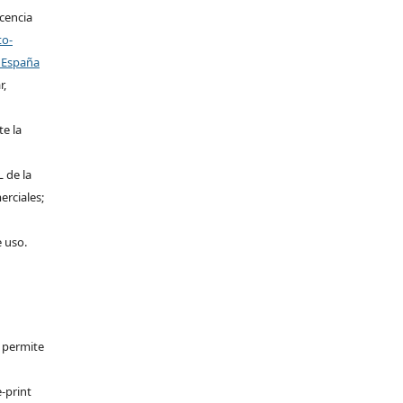
icencia
to-
 España
r,
te la
L de la
erciales;
e uso.
e permite
-print