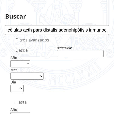
Buscar
Filtros avanzados
Autores/as
Desde
Año
Mes
Día
Hasta
Año