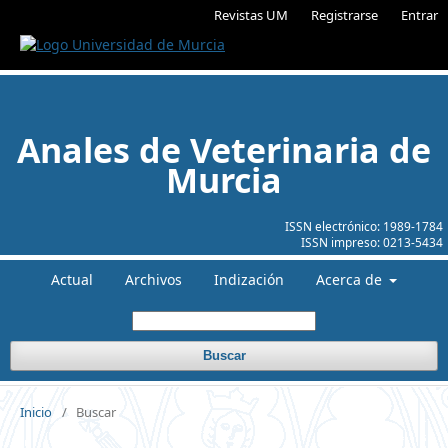
Revistas UM
Registrarse
Entrar
Anales de Veterinaria de
Murcia
ISSN electrónico:
1989-1784
ISSN impreso:
0213-5434
Actual
Archivos
Indización
Acerca de
Buscar
Inicio
/
Buscar