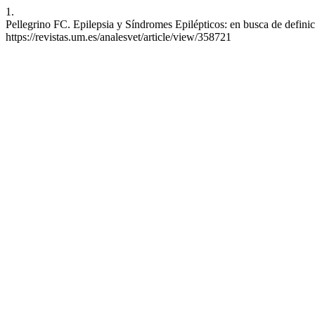
1.
Pellegrino FC. Epilepsia y Síndromes Epilépticos: en busca de definic
https://revistas.um.es/analesvet/article/view/358721