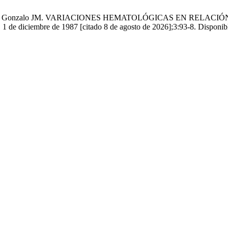
ro A, Díez I, Gonzalo JM. VARIACIONES HEMATOLÓGICAS EN 
embre de 1987 [citado 8 de agosto de 2026];3:93-8. Disponible en: