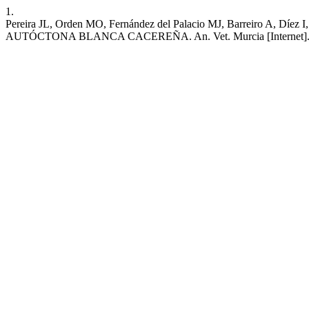
1.
Pereira JL, Orden MO, Fernández del Palacio MJ, Barrei
AUTÓCTONA BLANCA CACEREÑA. An. Vet. Murcia [Internet]. 1 de dici