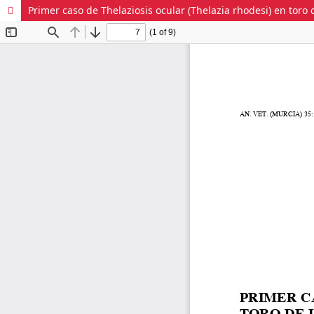
Primer caso de Thelaziosis ocular (Thelazia rhodesi) en toro d