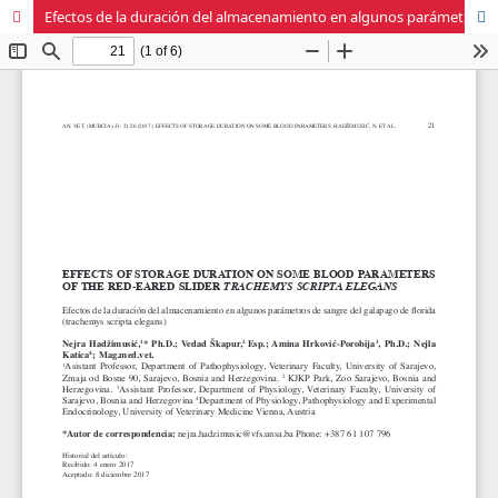
Efectos de la duración del almacenamiento en algunos parámetros de la sangre del galápago de Florida (trachemys scripta elegans)