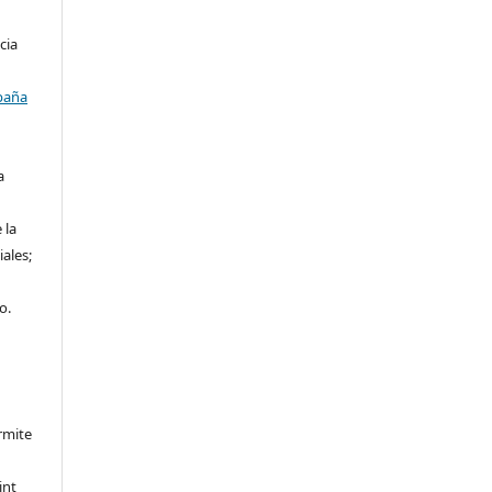
cia
paña
a
 la
iales;
o.
rmite
int