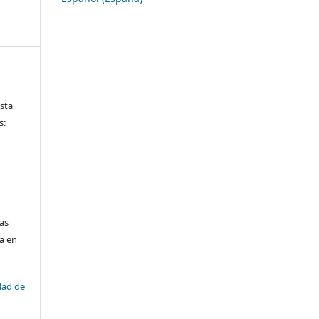
ista
s:
las
da en
dad de