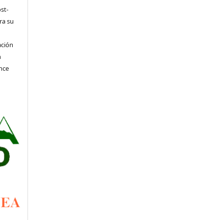
st-
ra su
ación
n
nce