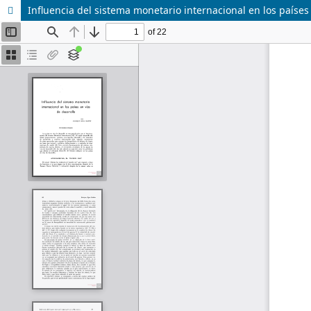
Influencia del sistema monetario internacional en los países