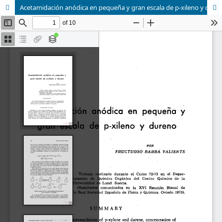
Acetamidación anódica en pequeña y gran escala de p-xileno y dureno