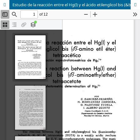
Estudio de la reacción entre el Hg(l) y el ácido etilenglicol bis (&beta;-amino etil éter) tetraacético. Determinación espectrofotométrica de Hg<sub>2</sub><sup>2+</sup>