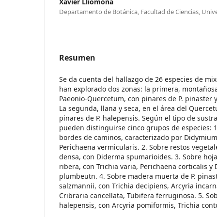
Xavier Lliomona
Departamento de Botánica, Facultad de Ciencias, Univ
Resumen
Se da cuenta del hallazgo de 26 especies de mix
han explorado dos zonas: la primera, montañosa, 
Paeonio-Quercetum, con pinares de P. pinaster y 
La segunda, llana y seca, en el área del Quercet
pinares de P. halepensis. Según el tipo de sust
pueden distinguirse cinco grupos de especies: 1
bordes de caminos, caracterizado por Didymium
Perichaena vermicularis. 2. Sobre restos vegeta
densa, con Diderma spumarioides. 3. Sobre hoja
ribera, con Trichia varia, Perichaena corticalis y
plumbeutn. 4. Sobre madera muerta de P. pinaste
salzmannii, con Trichia decipiens, Arcyria incarna
Cribraria cancellata, Tubifera ferruginosa. 5. S
halepensis, con Arcyria pomiformis, Trichia con