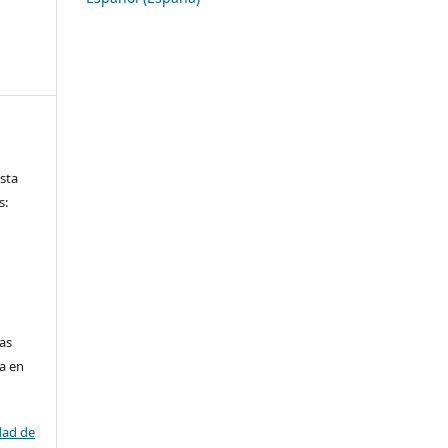
ista
s:
las
da en
dad de