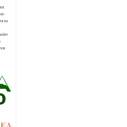
int
st-
ra su
ación
n
nce