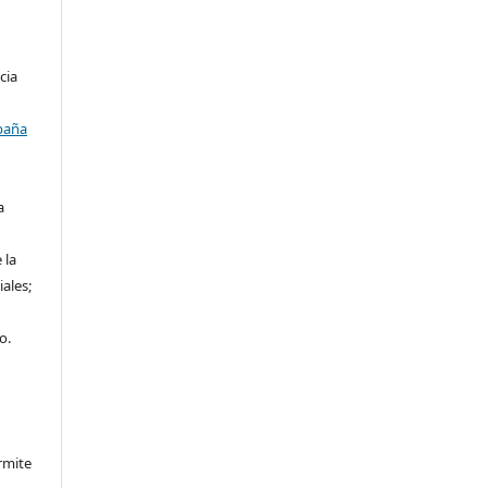
cia
paña
a
 la
iales;
o.
rmite