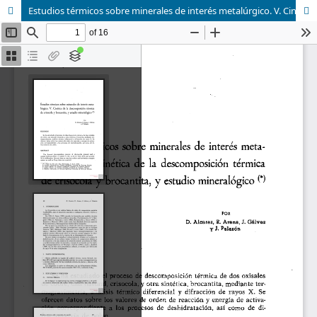
Estudios térmicos sobre minerales de interés metalúrgico. V. Cinética de la descomposición térmica de crisocola y brocantita, y estudio mineralógico