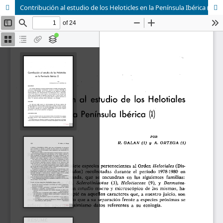
Contribución al estudio de los Heloticles en la Península Ibérica (I)