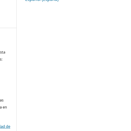
ista
s:
las
da en
dad de