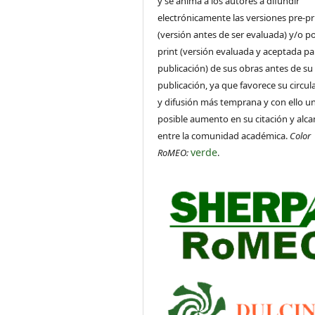
y se anima a los autores a difundir
electrónicamente las versiones pre-pr
(versión antes de ser evaluada) y/o po
print (versión evaluada y aceptada pa
publicación) de sus obras antes de su
publicación, ya que favorece su circul
y difusión más temprana y con ello u
posible aumento en su citación y alca
entre la comunidad académica.
Color
verde
RoMEO:
.