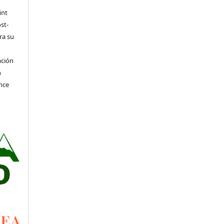
int
st-
ra su
ación
n
nce