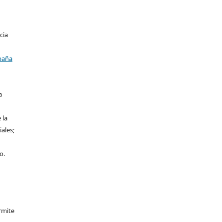
cia
paña
a
 la
iales;
o.
rmite