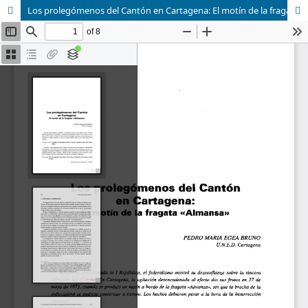
Los prolegómenos del Cantón en Cartagena: El motín de la fragata «Almansa»