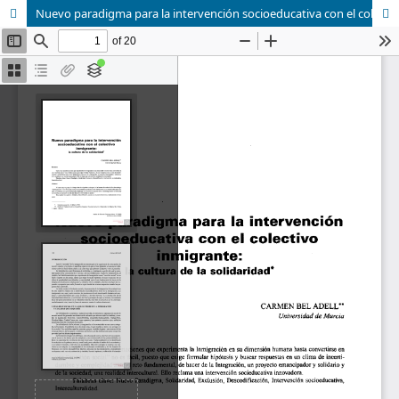
Nuevo paradigma para la intervención socioeducativa con el colectivo inmigrante: la cultura de la solidaridad