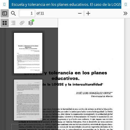
Escuela y tolerancia en los planes educativos. El caso de la LOGSE y la interculturalidad