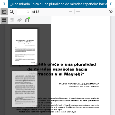
¿Una mirada única o una pluralidad de miradas españolas hacia Marruecos y el Magreb?