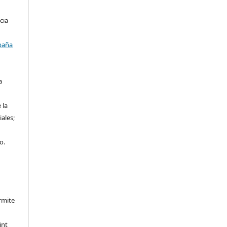
cia
paña
a
 la
iales;
o.
rmite
int