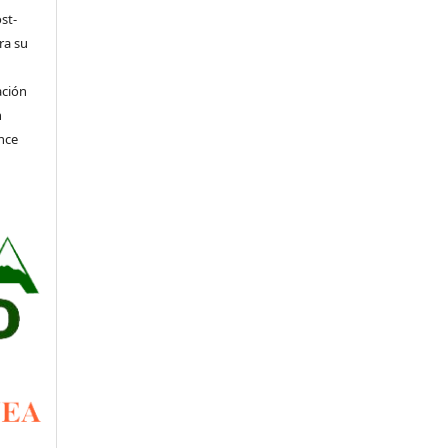
st-
ra su
ación
n
nce