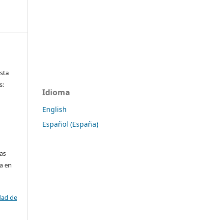
ista
s:
Idioma
English
Español (España)
las
da en
dad de