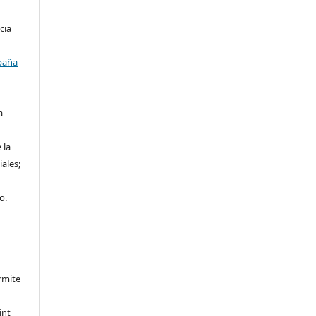
cia
paña
a
 la
iales;
o.
rmite
int