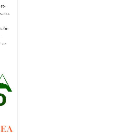
st-
ra su
ación
n
nce