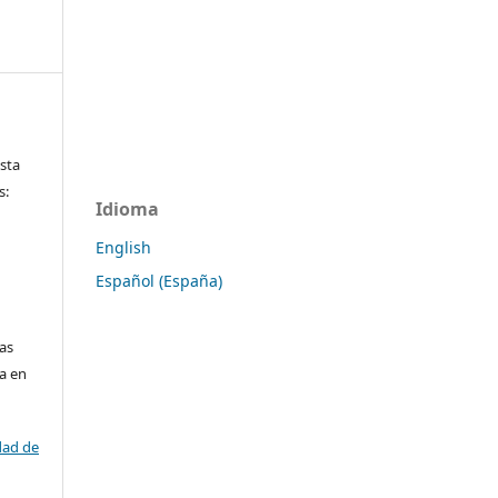
ista
s:
Idioma
English
Español (España)
las
da en
dad de