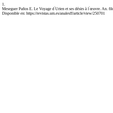
1.
Meseguer Paños E. Le Voyage d ́Urien et ses désirs à l ́œuvre. An. filo
Disponible en: https://revistas.um.es/analesff/article/view/250701