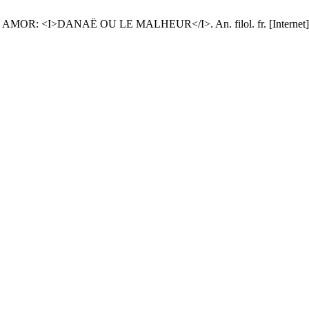
R: <I>DANAË OU LE MALHEUR</I>. An. filol. fr. [Internet]. 1 de