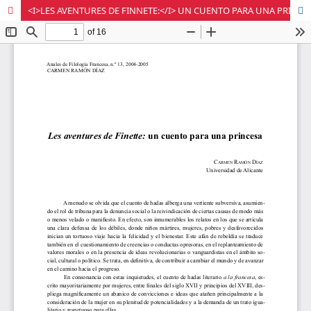
<I>LES AVENTURES DE FINNETE:</I> UN CUENTO PARA UNA PRINCESA