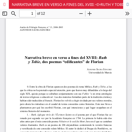
NARRATIVA BREVE EN VERSO A FINES DEL XVIII: <I>RUTH Y TOBIE</I>, DOS POEMAS "EDIFICANTES" DE FLORIAN