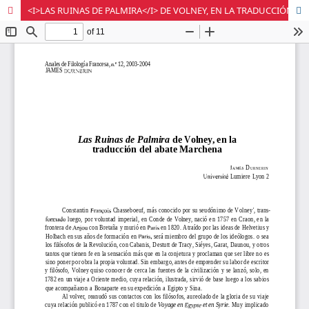
<I>LAS RUINAS DE PALMIRA</I> DE VOLNEY, EN LA TRADUCCIÓN DEL ABATE MARCHENA