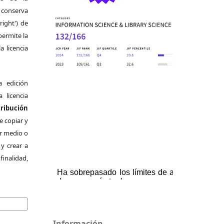
 conserva
right') de
permite la
a licencia
a edición
a licencia
bución
e copiar y
er medio o
 y crear a
finalidad,
Información