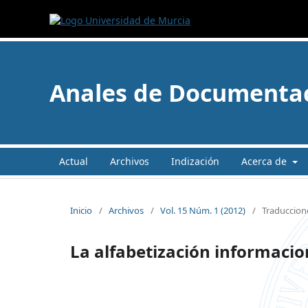
Anales de Documenta
Actual
Archivos
Indización
Acerca de
Inicio
/
Archivos
/
Vol. 15 Núm. 1 (2012)
/
Traduccion
La alfabetización informac