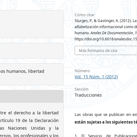
Cómo citar
Sturges, P., & Gastinger, A. (2012). La
alfabetización informacional como 
humano.
Anales De Documentación
,
1
https://doi.org/10.6018/analesdoc.1
Más formatos de cita
Número
hos humanos, libertad
Vol. 15 Núm. 1 (2012)
Sección
Traducciones
re el derecho a la libertad
Las obras que se publican en est
rtículo 19 de la Declaración
están sujetas a los siguientes 
as Naciones Unidas y la
rnos, los profesionales y los
1. El Servicio de Publicacion