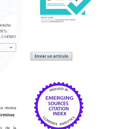
derecho
5
(1).
5.1.147651
Enviar un artículo
a revista
términos
:
es de la