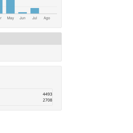
4493
2708