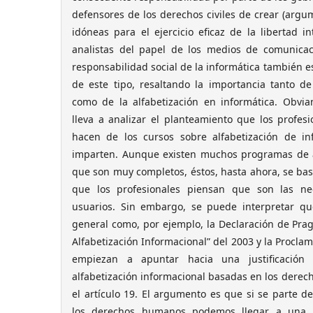
defensores de los derechos civiles de crear (argum
idóneas para el ejercicio eficaz de la libertad i
analistas del papel de los medios de comunicac
responsabilidad social de la informática también e
de este tipo, resaltando la importancia tanto de
como de la alfabetización en informática. Obvi
lleva a analizar el planteamiento que los profes
hacen de los cursos sobre alfabetización de i
imparten. Aunque existen muchos programas de a
que son muy completos, éstos, hasta ahora, se bas
que los profesionales piensan que son las ne
usuarios. Sin embargo, se puede interpretar qu
general como, por ejemplo, la Declaración de Pra
Alfabetización Informacional” del 2003 y la Procla
empiezan a apuntar hacia una justificación 
alfabetización informacional basadas en los dere
el artículo 19. El argumento es que si se parte 
los derechos humanos podemos llegar a una in