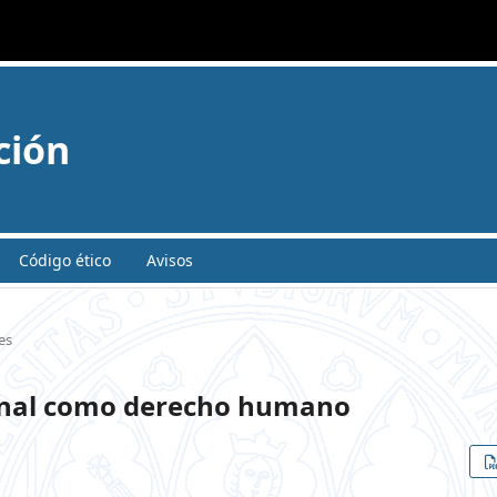
ción
Código ético
Avisos
es
ional como derecho humano