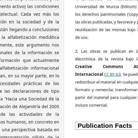
ento activo) las condiciones
Universidad de Murcia (Editum)
ntelectual. Cada vez más los
los derechos patrimoniales ('copy
ión en la sociedad y de la
las obras publicadas, y favorece y 
stán llegando a conclusiones
reutilización de las mismas bajo l
 la alfabetización mediática
de uso.
amente, este argumento nos
2. Las obras se publican en l
ionales de la información se
electrónica de la revista bajo l
nformación que actualmente
Creative Commons Atri
lfabetización informacional
Internacional
CC BY 4.0
. Se pued
an, en su mayor parte, en lo
redistribuir el material en cualqui
cesidades prácticas de los
formato y remezclar, transformar
e las declaraciones de tipo
partir del material para cualquier 
ga “Hacia una Sociedad de la
incluso comercial.
mación de Alejandría del 2005
de las actividades de la
chos humanos, en concreto en
de una perspectiva basada en
terpretación sólida de la