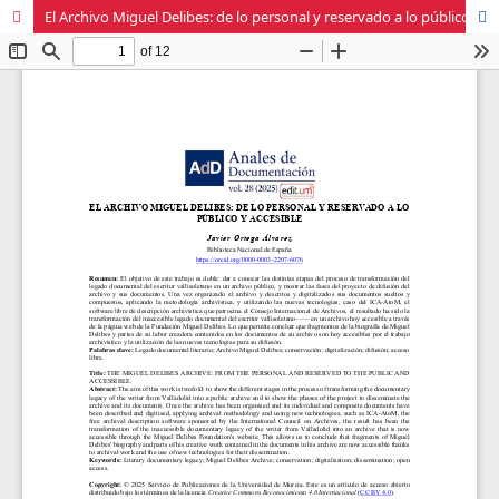
El Archivo Miguel Delibes: de lo personal y reservado a lo público y accesible