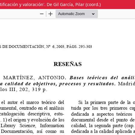
cación y valoración'. De Gil García, Pilar (coord.)