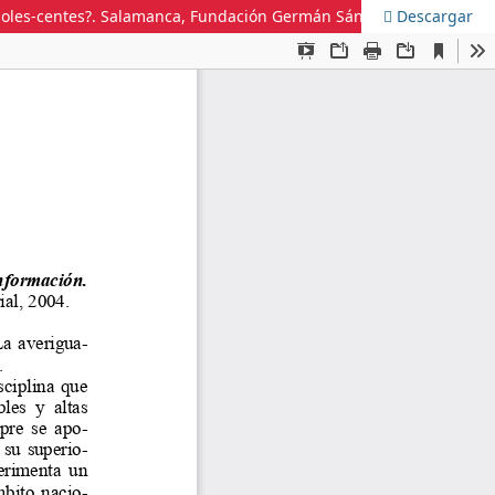
Descargar
Jornadas de Bibliotecas Infantiles, Juveniles y Escolares. 12ª Edi-ción. Salamanca, 27-29 de mayo de 2004. Pero, ¿qué leen los adoles-centes?. Salamanca, Fundación Germán Sánchez Ruipérez, 2004.