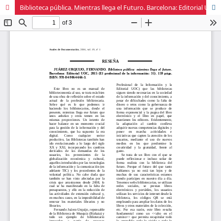
Biblioteca pública. Mientras llega el Futuro. Barcelona: Editorial UOC, 2015