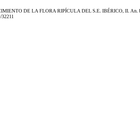
ENTO DE LA FLORA RIPÍCULA DEL S.E. IBÉRICO, II. An. biol. [Int
ew/32211