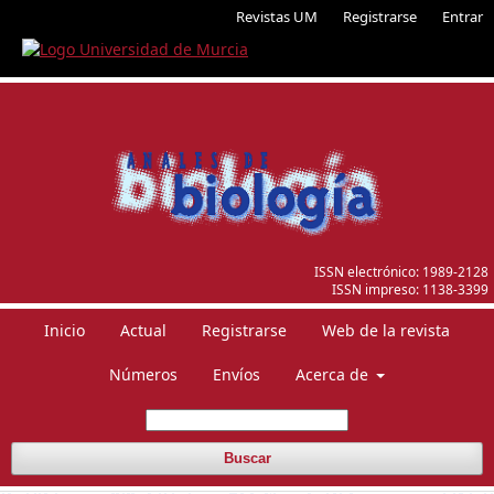
Revistas UM
Registrarse
Entrar
ISSN electrónico:
1989-2128
ISSN impreso:
1138-3399
Inicio
Actual
Registrarse
Web de la revista
Números
Envíos
Acerca de
Buscar