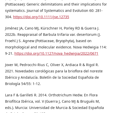
(Pottiaceae): Generic delimitations and their implications for
systematics. Journal of Systematics and Evolution 60: 281-
304.
https://doi.org/10.1111/jse.12735
Jiménez JA, Cano MJ, Kürschner H, Porley RD & Guerra J.
2022b. Reappraisal of Barbula trifaria var. desertorum (J.
Froehl.) S. Agnew (Pottiaceae, Bryo­phyta), based on
morphological and molecular evidence. Nova Hedwigia 114:
9-21.
https://doi.org/10.1127/nova_hedwigia/2022/0671
Jover M, Pedrocchi-Rius C, Oliver X, Ardiaca R & Rigol R.
2021. Novedades corológicas para la brioflora del noreste
Ibérico y Andalucía. Boletín de la Sociedad Española de
Briología 54/55: 1-12.
Lara F & Garilleti R. 2014. Orthotrichum Hedw. En Flora
Briofítica Ibérica, vol. V (Guerra J, Cano MJ & Brugués M,
eds.). Murcia: Universidad de Murcia & Sociedad Española