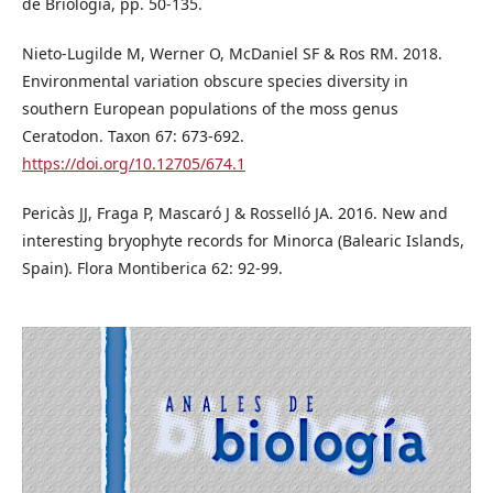
de Briología, pp. 50-135.
Nieto-Lugilde M, Werner O, McDaniel SF & Ros RM. 2018.
Environmental variation obscure species diversity in
southern European populations of the moss genus
Ceratodon. Taxon 67: 673-692.
https://doi.org/10.12705/674.1
Pericàs JJ, Fraga P, Mascaró J & Rosselló JA. 2016. New and
interesting bryophyte records for Minorca (Balearic Islands,
Spain). Flora Montiberica 62: 92-99.