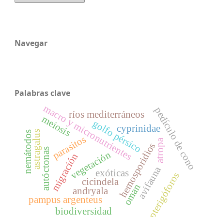
Navegar
Palabras clave
macro y micronutrientes
pedículo de cono
ríos mediterráneos
meiosis
golfo pérsico
cyprinidae
astragalus
nemátodos
parasitos
atropa
hemosporidios
autóctonas
vegetación
migración
avifauna
exóticas
pterigóforos
cicindela
oman
andryala
pampus argenteus
biodiversidad