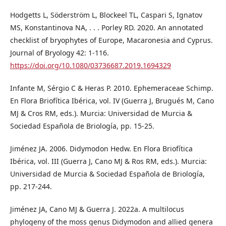
Hodgetts L, Söderström L, Blockeel TL, Caspari S, Ignatov
MS, Konstantinova NA, . . . Porley RD. 2020. An annotated
checklist of bryophytes of Europe, Macaronesia and Cyprus.
Journal of Bryology 42: 1-116.
https://doi.org/10.1080/03736687.2019.1694329
Infante M, Sérgio C & Heras P. 2010. Ephemeraceae Schimp.
En Flora Briofítica Ibérica, vol. IV (Guerra J, Brugués M, Cano
MJ & Cros RM, eds.). Murcia: Universidad de Murcia &
Sociedad Española de Briología, pp. 15-25.
Jiménez JA. 2006. Didymodon Hedw. En Flora Briofítica
Ibérica, vol. III (Guerra J, Cano MJ & Ros RM, eds.). Murcia:
Universidad de Murcia & Sociedad Española de Briología,
pp. 217-244.
Jiménez JA, Cano MJ & Guerra J. 2022a. A multilocus
phylogeny of the moss genus Didymodon and allied genera