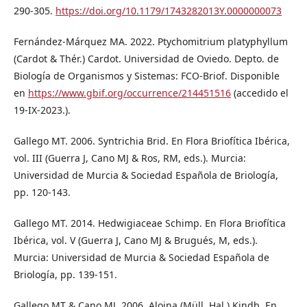
290-305.
https://doi.org/10.1179/1743282013Y.0000000073
Fernández-Márquez MA. 2022. Ptychomitrium platyphy­llum
(Cardot & Thér.) Cardot. Universidad de Oviedo. Depto. de
Biología de Organismos y Sistemas: FCO-Briof. Disponible
en
https://www.gbif.org/occurrence/214451516
(accedido el
19-IX-2023.).
Gallego MT. 2006. Syntrichia Brid. En Flora Briofítica Ibérica,
vol. III (Guerra J, Cano MJ & Ros, RM, eds.). Murcia:
Universidad de Murcia & Sociedad Española de Briología,
pp. 120-143.
Gallego MT. 2014. Hedwigiaceae Schimp. En Flora Brio­fítica
Ibérica, vol. V (Guerra J, Cano MJ & Brugués, M, eds.).
Murcia: Universidad de Murcia & Sociedad Española de
Briología, pp. 139-151.
Gallego MT & Cano MJ. 2006. Aloina (Müll. Hal.) Kindb. En