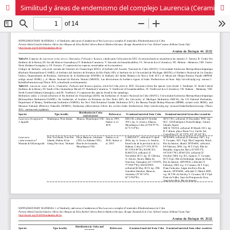
Similitud y áreas de endemismo del complejo Laurencia (Ceramiales, Rhodomelaceae) en Cuba