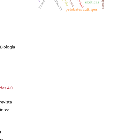
abundancia
exóticas
pelobates cultripes
Biología
das 4.0
.
revista
inos:
a
)
les