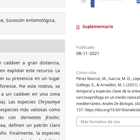
e, Sucesión entomológica,
Suplementario
Publicado
08-11-2021
n cadáver a gran distancia,
en explotar este recurso. La
Cómo citar
on su presencia en un lugar
Pérez Marcos, M., Garcia, M. D., Lóp
Gallego, E., & Arnaldos, M. I. (2021)
 forense. Por este motivo, se
temporal y especies clave de la en
a a un cadáver en una zona
sarcosaprófaga en un medio natural
ña). Las especies
Chrysomya
mediterráneo.
Anales De Biología
, (4
 especies más valiosas como
137. https://doi.org/10.6018/analesb
junto con
Dermestes frischii
,
Más formatos de cita
dea, definen un patrón claro
año. Finalmente, la especies