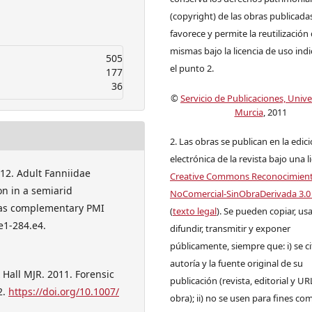
(copyright) de las obras publicadas
favorece y permite la reutilización 
mismas bajo la licencia de uso ind
505
el punto 2.
177
36
©
Servicio de Publicaciones, Univ
Murcia
, 2011
2. Las obras se publican en la edic
electrónica de la revista bajo una l
12. Adult Fanniidae
Creative Commons Reconocimien
on in a semiarid
NoComercial-SinObraDerivada 3.0
l as complementary PMI
(
texto legal
). Se pueden copiar, usa
e1-284.e4.
difundir, transmitir y exponer
públicamente, siempre que: i) se ci
autoría y la fuente original de su
Hall MJR. 2011. Forensic
publicación (revista, editorial y UR
2.
https://doi.org/10.1007/
obra); ii) no se usen para fines com