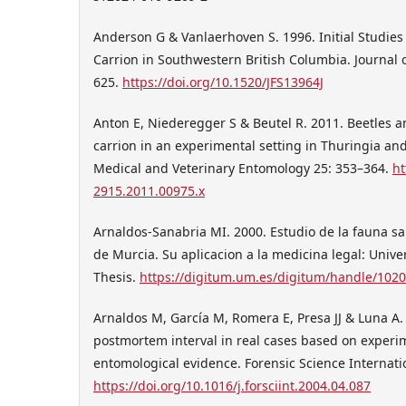
Anderson G & Vanlaerhoven S. 1996. Initial Studies
Carrion in Southwestern British Columbia. Journal o
625.
https://doi.org/10.1520/JFS13964J
Anton E, Niederegger S & Beutel R. 2011. Beetles an
carrion in an experimental setting in Thuringia and
Medical and Veterinary Entomology 25: 353–364.
ht
2915.2011.00975.x
Arnaldos-Sanabria MI. 2000. Estudio de la fauna s
de Murcia. Su aplicacion a la medicina legal: Univ
Thesis.
https://digitum.um.es/digitum/handle/1020
Arnaldos M, García M, Romera E, Presa JJ & Luna A.
postmortem interval in real cases based on experi
entomological evidence. Forensic Science Internati
https://doi.org/10.1016/j.forsciint.2004.04.087