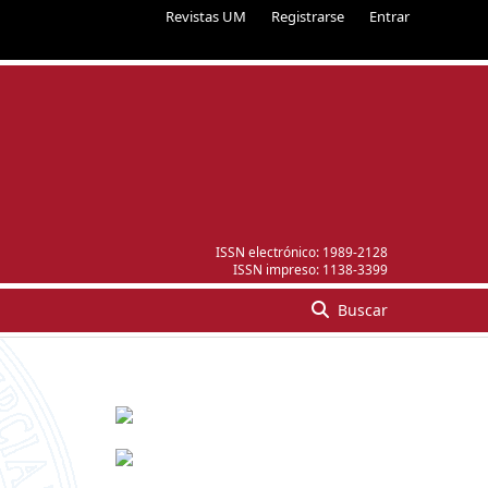
Revistas UM
Registrarse
Entrar
ISSN electrónico:
1989-2128
ISSN impreso:
1138-3399
Buscar