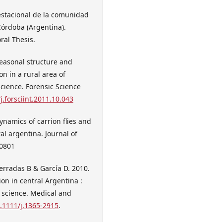
estacional de la comunidad
órdoba (Argentina).
ral Thesis.
easonal structure and
n in a rural area of
science. Forensic Science
j.forsciint.2011.10.043
namics of carrion flies and
al argentina. Journal of
 0801
erradas B & García D. 2010.
on in central Argentina :
c science. Medical and
0.1111/j.1365-2915
.