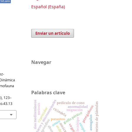
Español (España)
Enviar un artículo
Navegar
ez-
. Dinámica
tomofauna
Palabras clave
3), 123–
macro y micronutrientes
ríos mediterráneos
pedículo de cono
io.43.13
crecimeinto de plántulas
meiosis
pterigóforos
anormalidad
cyprinidae
cicindela
migración
golfo pérsico
astragalus
parasitos
lectótipo
hemosporidios
oman
atropa
autóctonas
vegetación
andryala