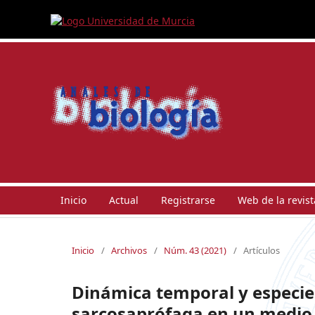
Inicio
Actual
Registrarse
Web de la revist
Inicio
/
Archivos
/
Núm. 43 (2021)
/
Artículos
Dinámica temporal y especie
sarcosaprófaga en un medio