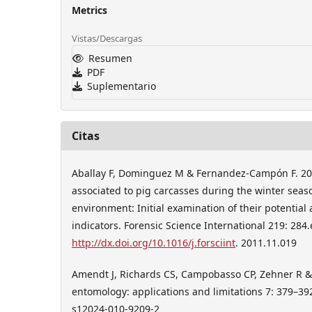
Metrics
Vistas/Descargas
Resumen
PDF
Suplementario
Citas
Aballay F, Dominguez M & Fernandez-Campón F. 20
associated to pig carcasses during the winter seas
environment: Initial examination of their potentia
indicators. Forensic Science International 219: 284.
http://dx.doi.org/10.1016/j.forsciint
. 2011.11.019
Amendt J, Richards CS, Campobasso CP, Zehner R & 
entomology: applications and limitations 7: 379–39
s12024-010-9209-2