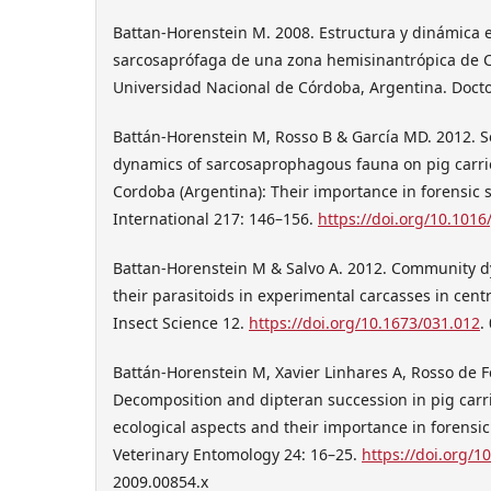
Battan-Horenstein M. 2008. Estructura y dinámica 
sarcosaprófaga de una zona hemisinantrópica de C
Universidad Nacional de Córdoba, Argentina. Docto
Battán-Horenstein M, Rosso B & García MD. 2012. S
dynamics of sarcosaprophagous fauna on pig carrio
Cordoba (Argentina): Their importance in forensic 
International 217: 146–156.
https://doi.org/10.1016/
Battan-Horenstein M & Salvo A. 2012. Community dy
their parasitoids in experimental carcasses in centr
Insect Science 12.
https://doi.org/10.1673/031.012
.
Battán-Horenstein M, Xavier Linhares A, Rosso de F
Decomposition and dipteran succession in pig carri
ecological aspects and their importance in forensi
Veterinary Entomo­logy 24: 16–25.
https://doi.org/1
2009.00854.x