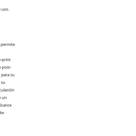
e uso.
e permite
-print
o post-
 para su
 su
rculación
o un
alcance
lor