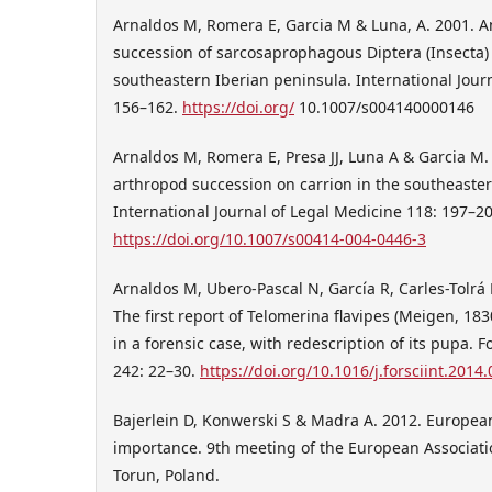
Arnaldos M, Romera E, Garcia M & Luna, A. 2001. An
succession of sarcosaprophagous Diptera (Insecta) 
southeastern Iberian peninsula. International Jour
156–162.
https://doi.org/
10.1007/s004140000146
Arnaldos M, Romera E, Presa JJ, Luna A & Garcia M.
arthropod succession on carrion in the southeaster
International Journal of Legal Medicine 118: 197–20
https://doi.org/10.1007/s00414-004-0446-3
Arnaldos M, Ubero-Pascal N, García R, Carles-Tolrá 
The first report of Telomerina flavipes (Meigen, 18
in a forensic case, with redescription of its pupa. 
242: 22–30.
https://doi.org/10.1016/j.forsciint.2014
Bajerlein D, Konwerski S & Madra A. 2012. European
importance. 9th meeting of the European Associati
Torun, Poland.