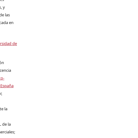
, y
de las
icada en
ersidad de
ión
icencia
to-
 España
r,
te la
L de la
erciales;