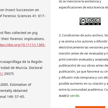
iii) se mencione la existencia y
especificaciones de esta licencia d
 on Insect Succession on
f Forensic Sciences 41: 617–
d flies collected on pig
3. Condiciones de auto-archivo. S
 their forensic implications.
y se anima a los autores a difundir
tps://doi.org/10.1111/j.1365-
electrónicamente las versiones pre
(versión antes de ser evaluada) y/
print (versión evaluada y aceptada
arcosaprófaga de la Región
publicación) de sus obras antes de
ersidad de Murcia. Doctoral
publicación, ya que favorece su ci
1/
29375
y difusión más temprana y con ell
posible aumento en su citación y 
 2005. Estimation of
entre la comunidad académica.
Co
mentally obtained
verde
RoMEO:
.
onal 149: 57–65.