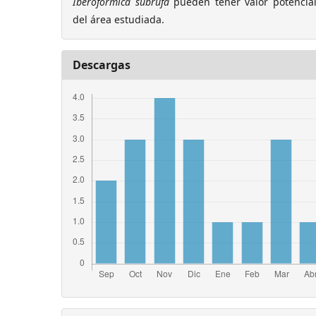
Iberof
ormica subrufa
pueden tener valor potencial
del área estudiada.
Descargas