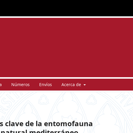
a
Números
Envíos
Acerca de
s clave de la entomofauna
 natural mediterráneo