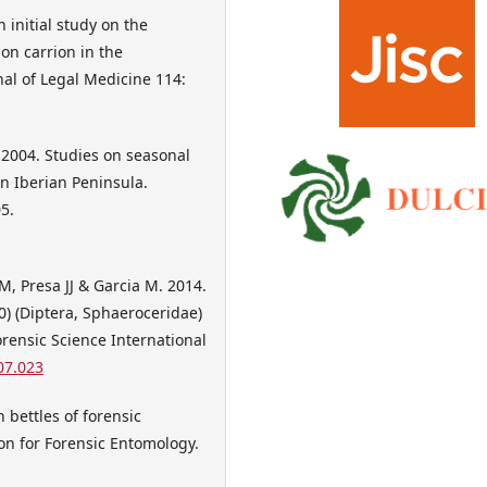
 initial study on the
on carrion in the
nal of Legal Medicine 114:
 2004. Studies on seasonal
n Iberian Peninsula.
5.
M, Presa JJ & Garcia M. 2014.
30) (Diptera, Sphaeroceridae)
Forensic Science International
.07.023
 bettles of forensic
on for Forensic Entomology.