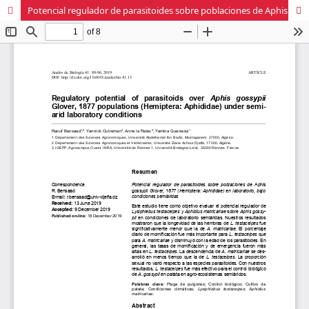
Potencial regulador de parasitoides sobre poblaciones de Aphis gossypii Glover, 1877 (Hemiptera: Aphididae) en laboratorio, bajo condiciones semiáridas