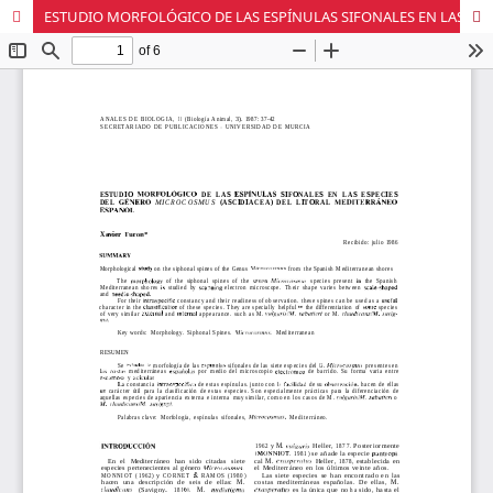
ESTUDIO MORFOLÓGICO DE LAS ESPÍNULAS SIFONALES EN LAS ESPECIES DEL GÉNERO <I>MICROCOSMUS</I> (ASCIDIACEA) DEL LITORAL MEDITERRANEO ESPAÑOL