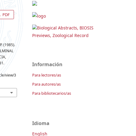
PDF
Biological Abstracts, BIOSIS
Previews, Zoological Record
P. (1985).
ULMINAL
CIA,
31.
Información
Para lectores/as
cle/view/3
Para autores/as
Para bibliotecarios/as
Idioma
English