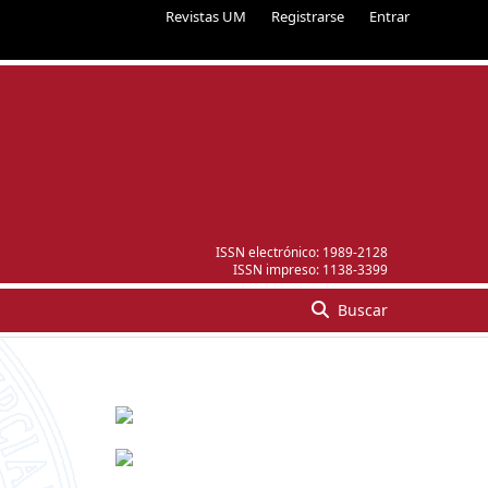
Revistas UM
Registrarse
Entrar
ISSN electrónico:
1989-2128
ISSN impreso:
1138-3399
Buscar