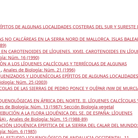
ÍFITOS DE ALGUNAS LOCALIDADES COSTERAS DEL SUR Y SURESTE 
S NO CALCÁREAS EN LA SERRA NORD DE MALLORCA. ISLAS BALEA
89)
 EN CAROTENOIDES DE LÍQUENES. XXVII. CAROTENOIDES EN LÍQ
gía: Núm. 16 (1990)
ÓN A LOS LÍQUENES CALCÍCOLAS Y TERRÍCOLAS DE ALGUNAS
A
,
Anales de Biología: Núm. 21 (1996)
UENIZADOS Y LIQUENÍCOLAS EPÍFITOS DE ALGUNAS LOCALIDADE
iología: Núm. 25 (2003)
COLAS DE LAS SIERRAS DE PEDRO PONCE Y QUÍPAR (NW DE MURCI
UENOLÓGICAS EN ÁFRICA DEL NORTE. II. LÍQUENES CALCÍCOLAS 
es de Biología: Núm. 13 (1987): Sección Biología vegetal
IBUCIÓN A LA FLORA LIQUÉNICA DEL SE. DE ESPAÑA: LÍQUENES
ÑA)
,
Anales de Biología: Núm. 15 (1988-89)
ACIÓN LIQUÉNICA EPIFITICA DE LA SIERRA DEL CALAR DEL MUNDO
gía: Núm. 6 (1985)
AL ESTUDIO LIQUENOLÓGICO DE ANDALUCIA OCCIDENTAL, 11.