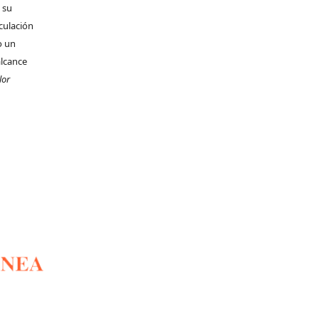
 su
rculación
o un
alcance
lor