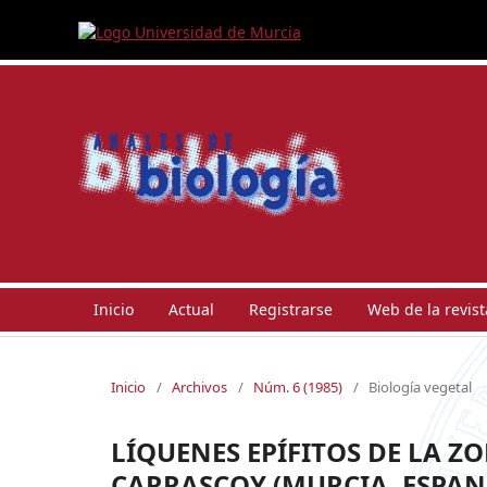
Inicio
Actual
Registrarse
Web de la revist
Inicio
/
Archivos
/
Núm. 6 (1985)
/
Biología vegetal
LÍQUENES EPÍFITOS DE LA Z
CARRASCOY (MURCIA, ESPAN