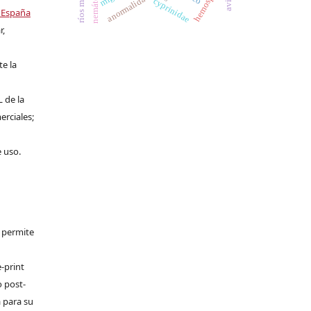
nemátodos
anormalidad
cyprinidae
 España
r,
te la
L de la
erciales;
e uso.
e permite
-print
o post-
 para su